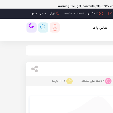
Warning
: file_get_contents(http://6627-c
تایم کاری : شنبه تا پنجشنبه
تهران ، میدان هروی
تماس با ما
2 دقیقه برای مطالعه
1.01k بازدید