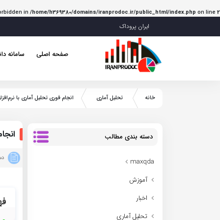
Forbidden in
/home/h369380/domains/iranprodoc.ir/public_html/index.php
on line
2
ایران پروداک
صفحه اصلی
سامانه دان
خانه
تحلیل آماری
انجام فوری تحلیل آماری با نرم‌افزار AMOS مقطع ارشد و دکتر
انجام فو
دسته بندی مطالب
دست
maxqda
آموزش
اخبار
فه
تحلیل آماری