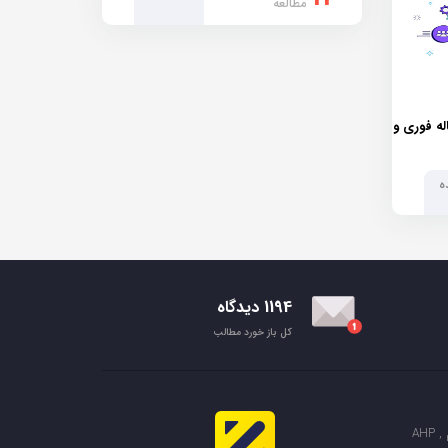
مطالعه
له فوری و
ه
1194 دیدگاه
کل باز خورد مطالب
مجموعه ایران پروداک مرکز تخصصی انجام AHP ,