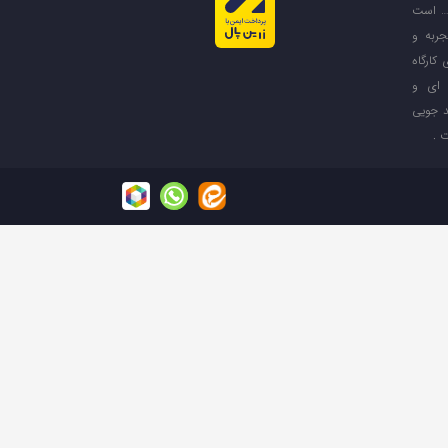
ازی و … است
جربه و
کارگاه
ه ای و
 جویی
 .