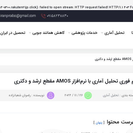
h4-v300.rakuten21jp.click): failed to open stream: HTTP request failed! HTTP/1.1 403 
iranprodoc@gmail.com
09158238830
ا
تحلیل آماری
خدمات پژوهشی
کاهش همانند جویی
تحصیل در ایران
ی
ری تحلیل آماری با نرم‌افزار AMOS مقطع ارشد و دکتری
ه بندی :
تحلیل آماری
26 / 11 / 2024
نویسنده : رضوان شعبانزاده
رست محتوا
پنهان