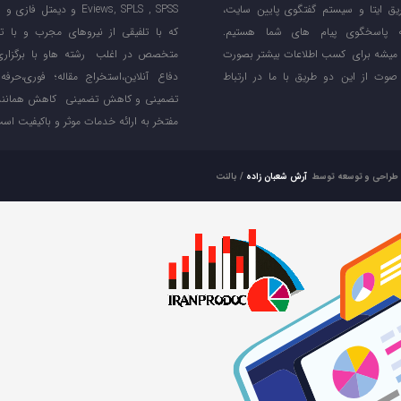
یق ایتا و سیستم گفتگوی پایین سایت،
Eviews, SPLS , SPSS و دیمتل ف
ه پاسخگوی پیام های شما هستیم.
که با تلفیقی از نیروهای مجرب و با ت
 میشه برای کسب اطلاعات بیشتر بصورت
متخصص در اغلب رشته هاو با برگزاری 
صوت از این دو طریق با ما در ارتباط
دفاع آنلاین،استخراج مقاله؛ فوری،حرف
تضمینی و کاهش تضمینی کاهش همانند
مفتخر به ارائه خدمات موثر و باکیفیت است
طراحی و توسعه توسط
آرش شعبان زاده
/
بالنت